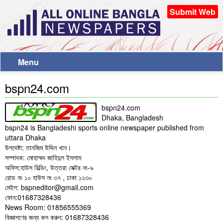
Submit Web
Menu
bspn24.com
bspn24.com
Dhaka, Bangladesh
bspn24 is Bangladeshi sports online newspaper published from
uttara Dhaka
উপদেষ্টা: তানজিম উদ্দিন খান।
সম্পাদক: মোহাম্মদ জাহিদুল ইসলাম
অফিস:হাউস বিল্ডিং, উত্তরা সেক্টর নং-৯
রোড নং ১০ হাউস নং ৩৭ , ঢাকা ১২৩০
মেইল: bspneditor@gmail.com
ফোন:01687328436
News Room: 01856555369
বিজ্ঞাপণের জন্য কল করুন: 01687328436