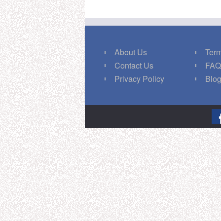
About Us
Term
Contact Us
FA
Privacy Policy
Blo