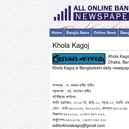
Home
Bangla News
Online News
Bang
Khola Kagoj
Khola Kago
Dhaka, Ba
Khola Kagoj is Bangladeshi daily newspa
সম্পাদক :
ড. কাজল রশীদ শাহীন
প্রকাশক :
মো. আহসান হাবীব
বাণিজ্যিক কার্যালয় :
বসতি হরাইজন, ১৭-১৮-বি, বাড়ি-২১, সড়ক-১৭, বনানী, ঢা
ফোন : বার্তা-৯৮২২০৩২, ৯৮২২০৩৭, মফস্বল-৯৮২২০৩৬
বিজ্ঞাপন-৯৮২২০২১, ০১৭৮৭ ৬৯৭ ৮২৩,
সার্কুলেশন-৯৮২২০২৯, ০১৮৫৩ ৩২৮ ৫১০
editorkholakagoj@gmail.com