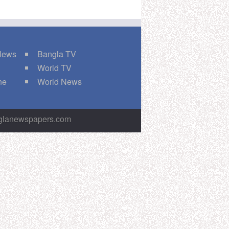
 News
Bangla TV
World TV
ne
World News
nglanewspapers.com