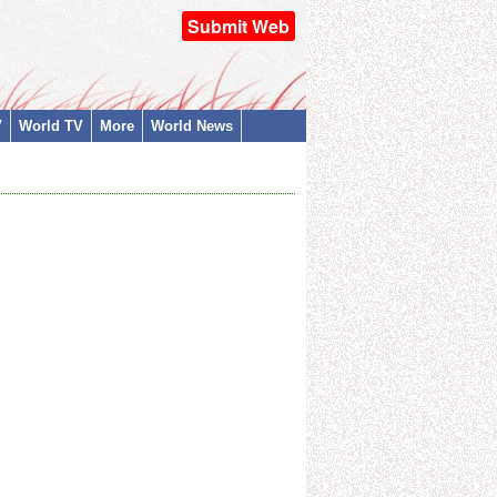
Submit Web
V
World TV
More
World News