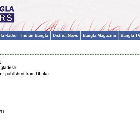
la Radio
Indian Bangla
District News
Bangla Magazine
Bangla T
j
ngladesh
per published from Dhaka.
কা।