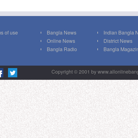
s of use
Bangla News
Indian Bangla
Q
Online News
District News
g
Bangla Radio
Bangla Magazi
Copyright © 2001 by www.allonlineba